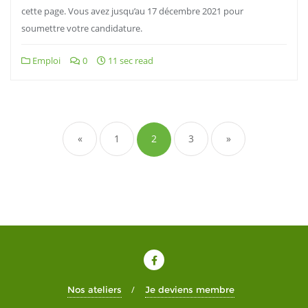
cette page. Vous avez jusqu’au 17 décembre 2021 pour
soumettre votre candidature.
Emploi
0
11 sec read
«
1
2
3
»
Nos ateliers
Je deviens membre